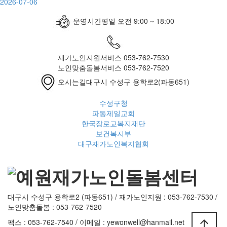
2026-07-06
운영시간
평일 오전 9:00 ~ 18:00
재가노인지원서비스
053-762-7530
노인맞춤돌봄서비스
053-762-7520
오시는길
대구시 수성구 용학로2(파동651)
수성구청
파동제일교회
한국장로교복지재단
보건복지부
대구재가노인복지협회
대구시 수성구 용학로2 (파동651) / 재가노인지원 : 053-762-7530 /
노인맞춤돌봄 : 053-762-7520
팩스 : 053-762-7540 / 이메일 : yewonwell@hanmail.net
arrow_upward