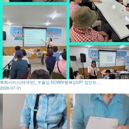
특화서비스(태국편)_우울감 DOWN!행복감UP! 집단프…
2026-07-31